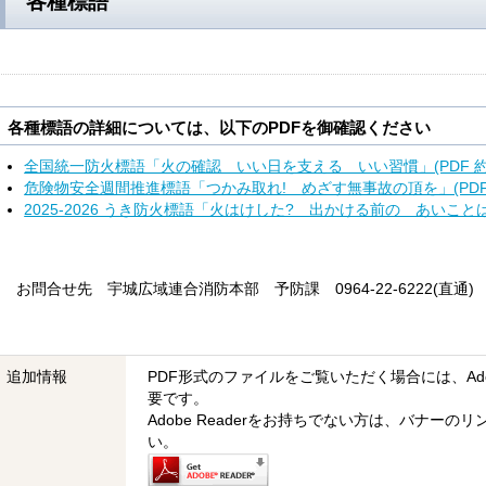
各種標語
各種標語の詳細については、以下のPDFを御確認ください
全国統一防火標語「火の確認 いい日を支える いい習慣」(PDF 約2
危険物安全週間推進標語「つかみ取れ! めざす無事故の頂を」(PDF 約
2025-2026 うき防火標語「火はけした? 出かける前の あいことば」(
お問合せ先 宇城広域連合消防本部 予防課 0964-22-6222(直通)
追加情報
PDF形式のファイルをご覧いただく場合には、Adobe
要です。
Adobe Readerをお持ちでない方は、バナー
い。