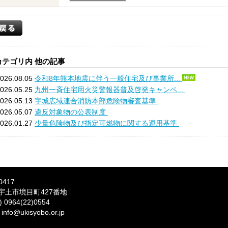
カテゴリ内 他の記事
026.08.05
令和8年熊本地震に伴う一般住宅及び事業所...
026.05.25
九州一斉住宅用火災警報器普及啓発キャンペ...
026.05.13
宇城広域連合消防本部危険物審査基準
026.05.07
違反対象物の公表制度
026.01.27
少量危険物及び指定可燃物に関する運用基準
0417
宇土市境目町427番地
 0964(22)0554
info@ukisyobo.or.jp