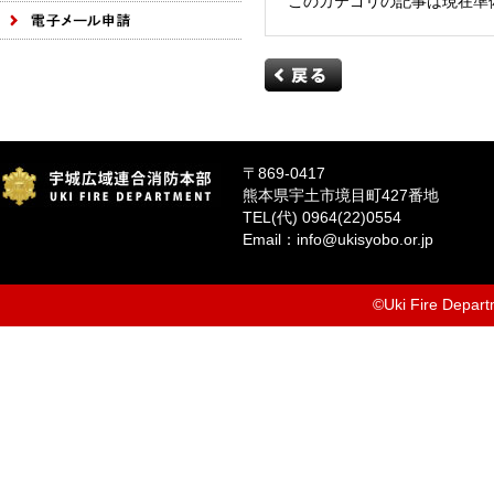
このカテゴリの記事は現在準
〒869-0417
熊本県宇土市境目町427番地
TEL(代) 0964(22)0554
Email：info@ukisyobo.or.jp
©Uki Fire Departm