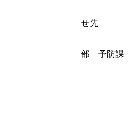
お
せ先
宇城
部 予防課
TE