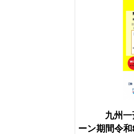
九州一斉住
ーン期間令和8