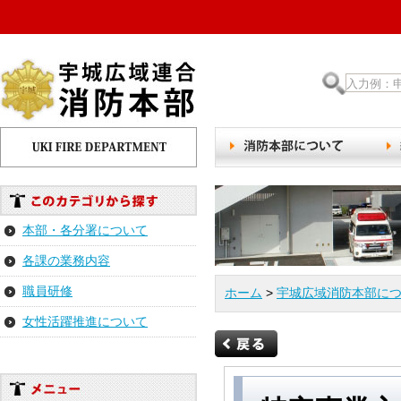
本部・各分署について
各課の業務内容
職員研修
ホーム
>
宇城広域消防本部に
女性活躍推進について